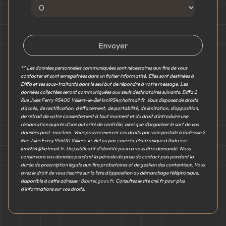
Envoyer
** Les données personnelles communiquées sont nécessaires aux fins de vous
contacter et sont enregistrées dans un fichier informatisé. Elles sont destinées à
Diffa et ses sous-traitants dans le seul but de répondre à votre message. Les
données collectées seront communiquées aux seuls destinataires suivants: Diffa 2
Rue Jules Ferry 95400 Villiers-le-Bel kml954@hotmail.fr. Vous disposez de droits
d’accès, de rectification, d’effacement, de portabilité, de limitation, d’opposition,
de retrait de votre consentement à tout moment et du droit d’introduire une
réclamation auprès d’une autorité de contrôle, ainsi que d’organiser le sort de vos
données post-mortem. Vous pouvez exercer ces droits par voie postale à l'adresse 2
Rue Jules Ferry 95400 Villiers-le-Bel ou par courrier électronique à l'adresse
kml954@hotmail.fr. Un justificatif d'identité pourra vous être demandé. Nous
conservons vos données pendant la période de prise de contact puis pendant la
durée de prescription légale aux fins probatoires et de gestion des contentieux. Vous
avez le droit de vous inscrire sur la liste d'opposition au démarchage téléphonique,
disponible à cette adresse :
Bloctel.gouv.fr
. Consultez le site cnil.fr pour plus
d’informations sur vos droits.