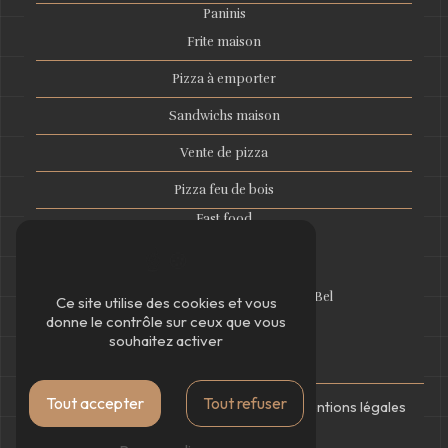
Paninis
Frite maison
Pizza à emporter
Sandwichs maison
Vente de pizza
Pizza feu de bois
Fast food
Diffa
2 Rue Jules Ferry 95400 Villiers-le-Bel
Ce site utilise des cookies et vous
01 39 33 58 15
donne le contrôle sur ceux que vous
kml954@hotmail.fr
souhaitez activer
Tout accepter
Tout refuser
©
Vistalid
- 2026 - Tous droits réservés -
Mentions légales
-
Gestion des cookies