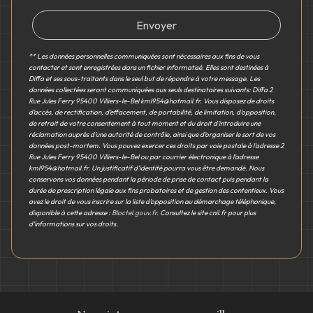
Envoyer
** Les données personnelles communiquées sont nécessaires aux fins de vous
contacter et sont enregistrées dans un fichier informatisé. Elles sont destinées à
Diffa et ses sous-traitants dans le seul but de répondre à votre message. Les
données collectées seront communiquées aux seuls destinataires suivants: Diffa 2
Rue Jules Ferry 95400 Villiers-le-Bel kml954@hotmail.fr. Vous disposez de droits
d’accès, de rectification, d’effacement, de portabilité, de limitation, d’opposition,
de retrait de votre consentement à tout moment et du droit d’introduire une
réclamation auprès d’une autorité de contrôle, ainsi que d’organiser le sort de vos
données post-mortem. Vous pouvez exercer ces droits par voie postale à l'adresse 2
Rue Jules Ferry 95400 Villiers-le-Bel ou par courrier électronique à l'adresse
kml954@hotmail.fr. Un justificatif d'identité pourra vous être demandé. Nous
conservons vos données pendant la période de prise de contact puis pendant la
durée de prescription légale aux fins probatoires et de gestion des contentieux. Vous
avez le droit de vous inscrire sur la liste d'opposition au démarchage téléphonique,
disponible à cette adresse :
Bloctel.gouv.fr
. Consultez le site cnil.fr pour plus
d’informations sur vos droits.