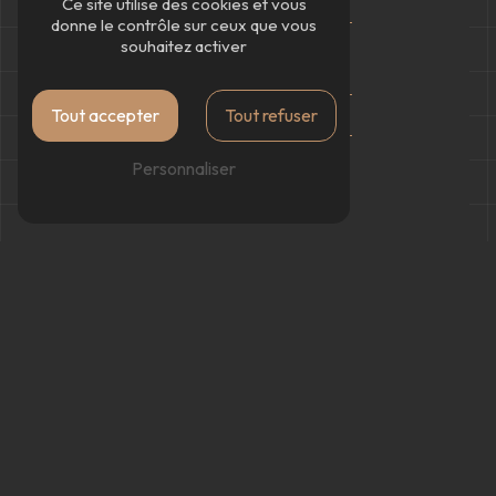
Diffa Pizza
Ce site utilise des cookies et vous
donne le contrôle sur ceux que vous
Base sauce tomate
souhaitez activer
Base crème fraîche
Tout accepter
Tout refuser
Pizza signature
Contact
Personnaliser
Nos prestations
Restaurant
Pizzeria
Pizza
Pizza au feu de bois
Hamburgers maison
Paninis
Frite maison